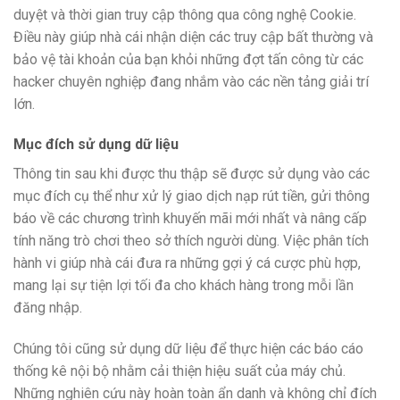
duyệt và thời gian truy cập thông qua công nghệ Cookie.
Điều này giúp nhà cái nhận diện các truy cập bất thường và
bảo vệ tài khoản của bạn khỏi những đợt tấn công từ các
hacker chuyên nghiệp đang nhắm vào các nền tảng giải trí
lớn.
Mục đích sử dụng dữ liệu
Thông tin sau khi được thu thập sẽ được sử dụng vào các
mục đích cụ thể như xử lý giao dịch nạp rút tiền, gửi thông
báo về các chương trình khuyến mãi mới nhất và nâng cấp
tính năng trò chơi theo sở thích người dùng. Việc phân tích
hành vi giúp nhà cái đưa ra những gợi ý cá cược phù hợp,
mang lại sự tiện lợi tối đa cho khách hàng trong mỗi lần
đăng nhập.
Chúng tôi cũng sử dụng dữ liệu để thực hiện các báo cáo
thống kê nội bộ nhằm cải thiện hiệu suất của máy chủ.
Những nghiên cứu này hoàn toàn ẩn danh và không chỉ đích