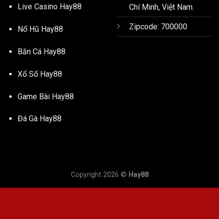
Live Casino Hay88
Chí Minh, Việt Nam.
Zipcode: 700000
Nổ Hũ Hay88
Bắn Cá Hay88
Xổ Số Hay88
Game Bài Hay88
Đá Gà Hay88
Copyright 2026 ©
Hay88