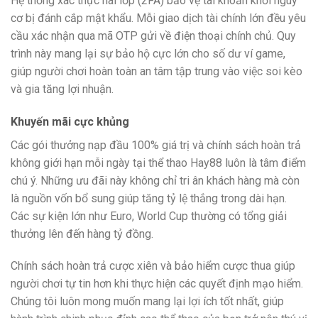
Hệ thống xác thực hai lớp (2FA) bảo vệ tài khoản khỏi nguy
cơ bị đánh cắp mật khẩu. Mỗi giao dịch tài chính lớn đều yêu
cầu xác nhận qua mã OTP gửi về điện thoại chính chủ. Quy
trình này mang lại sự bảo hộ cực lớn cho số dư ví game,
giúp người chơi hoàn toàn an tâm tập trung vào việc soi kèo
và gia tăng lợi nhuận.
Khuyến mãi cực khủng
Các gói thưởng nạp đầu 100% giá trị và chính sách hoàn trả
không giới hạn mỗi ngày tại thể thao Hay88 luôn là tâm điểm
chú ý. Những ưu đãi này không chỉ tri ân khách hàng mà còn
là nguồn vốn bổ sung giúp tăng tỷ lệ thắng trong dài hạn.
Các sự kiện lớn như Euro, World Cup thường có tổng giải
thưởng lên đến hàng tỷ đồng.
Chính sách hoàn trả cược xiên và bảo hiểm cược thua giúp
người chơi tự tin hơn khi thực hiện các quyết định mạo hiểm.
Chúng tôi luôn mong muốn mang lại lợi ích tốt nhất, giúp