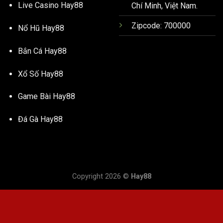
Live Casino Hay88
Chí Minh, Việt Nam.
Zipcode: 700000
Nổ Hũ Hay88
Bắn Cá Hay88
Xổ Số Hay88
Game Bài Hay88
Đá Gà Hay88
Copyright 2026 ©
Hay88