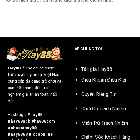
VỀ CHÚNG TÔI
Hay88
là nhà cái cá cược
Tác giả Hay88
trực tuyến uy tín tại Việt Nam,
Điều Khoản Điều Kiện
cung cấp đa dạng trò chơi và
cam kết mang đến trải
Quyền Riêng Tư
nghiệm giải trí an toàn, hấp
dẫn.
Chơi Có Trách Nhiệm
Hashtags:
#hay88
#hay88apk #hay88com
Miễn Trừ Trách Nhiệm
#nhacaihay88
#hay8888
#lodeonline
Chăm Sóc Khách Hàng