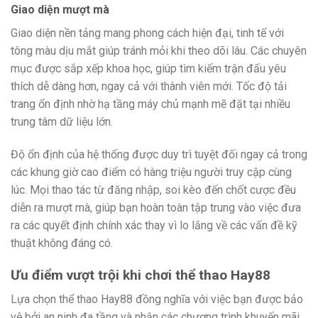
Giao diện mượt mà
Giao diện nền tảng mang phong cách hiện đại, tinh tế với
tông màu dịu mắt giúp tránh mỏi khi theo dõi lâu. Các chuyên
mục được sắp xếp khoa học, giúp tìm kiếm trận đấu yêu
thích dễ dàng hơn, ngay cả với thành viên mới. Tốc độ tải
trang ổn định nhờ hạ tầng máy chủ mạnh mẽ đặt tại nhiều
trung tâm dữ liệu lớn.
Độ ổn định của hệ thống được duy trì tuyệt đối ngay cả trong
các khung giờ cao điểm có hàng triệu người truy cập cùng
lúc. Mọi thao tác từ đăng nhập, soi kèo đến chốt cược đều
diễn ra mượt mà, giúp bạn hoàn toàn tập trung vào việc đưa
ra các quyết định chính xác thay vì lo lắng về các vấn đề kỹ
thuật không đáng có.
Ưu điểm vượt trội khi chơi thể thao Hay88
Lựa chọn thể thao Hay88 đồng nghĩa với việc bạn được bảo
vệ bởi an ninh đa tầng và nhận các chương trình khuyến mãi