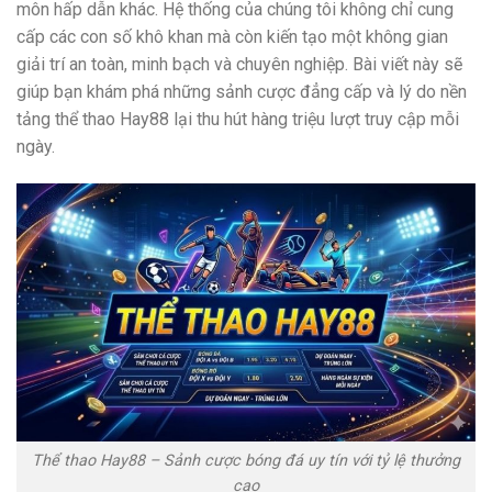
môn hấp dẫn khác. Hệ thống của chúng tôi không chỉ cung
cấp các con số khô khan mà còn kiến tạo một không gian
giải trí an toàn, minh bạch và chuyên nghiệp. Bài viết này sẽ
giúp bạn khám phá những sảnh cược đẳng cấp và lý do nền
tảng thể thao Hay88 lại thu hút hàng triệu lượt truy cập mỗi
ngày.
Thể thao Hay88 – Sảnh cược bóng đá uy tín với tỷ lệ thưởng
cao