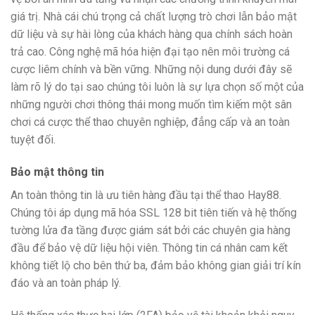
giá trị. Nhà cái chú trọng cả chất lượng trò chơi lẫn bảo mật
dữ liệu và sự hài lòng của khách hàng qua chính sách hoàn
trả cao. Công nghệ mã hóa hiện đại tạo nên môi trường cá
cược liêm chính và bền vững. Những nội dung dưới đây sẽ
làm rõ lý do tại sao chúng tôi luôn là sự lựa chọn số một của
những người chơi thông thái mong muốn tìm kiếm một sân
chơi cá cược thể thao chuyên nghiệp, đẳng cấp và an toàn
tuyệt đối.
Bảo mật thông tin
An toàn thông tin là ưu tiên hàng đầu tại thể thao Hay88.
Chúng tôi áp dụng mã hóa SSL 128 bit tiên tiến và hệ thống
tường lửa đa tầng được giám sát bởi các chuyên gia hàng
đầu để bảo vệ dữ liệu hội viên. Thông tin cá nhân cam kết
không tiết lộ cho bên thứ ba, đảm bảo không gian giải trí kín
đáo và an toàn pháp lý.