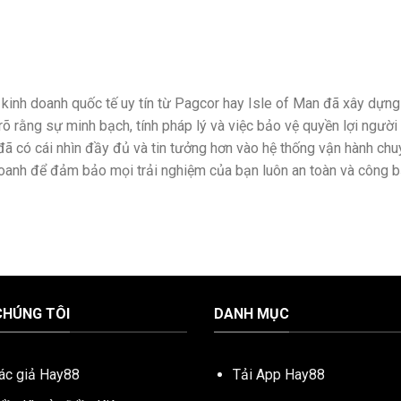
ép kinh doanh quốc tế uy tín từ Pagcor hay Isle of Man đã xây d
y rõ rằng sự minh bạch, tính pháp lý và việc bảo vệ quyền lợi ngườ
n đã có cái nhìn đầy đủ và tin tưởng hơn vào hệ thống vận hành ch
oanh để đảm bảo mọi trải nghiệm của bạn luôn an toàn và công b
CHÚNG TÔI
DANH MỤC
ác giả Hay88
Tải App Hay88