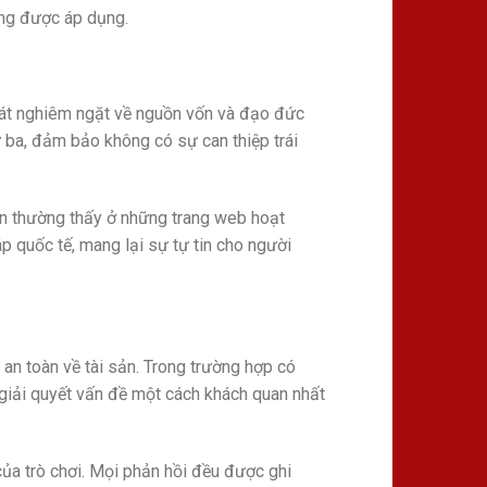
ang được áp dụng.
soát nghiêm ngặt về nguồn vốn và đạo đức
ứ ba, đảm bảo không có sự can thiệp trái
 vốn thường thấy ở những trang web hoạt
p quốc tế, mang lại sự tự tin cho người
an toàn về tài sản. Trong trường hợp có
ể giải quyết vấn đề một cách khách quan nhất
ủa trò chơi. Mọi phản hồi đều được ghi