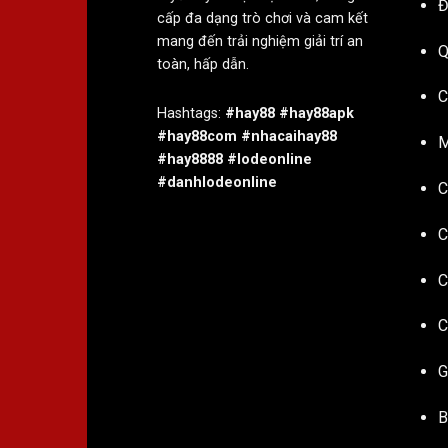
Đ
cấp đa dạng trò chơi và cam kết
mang đến trải nghiệm giải trí an
Q
toàn, hấp dẫn.
C
Hashtags:
#hay88 #hay88apk
#hay88com #nhacaihay88
M
#hay8888
#lodeonline
#danhlodeonline
C
C
C
C
G
B