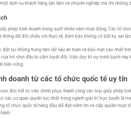
ột dịch vụ khách hàng tận tâm và chuyên nghiệp mà chỉ những đơn 
ạch
giấy phép kinh doanh trong suốt nhiều năm hoạt động. Các tổ chứ
ệ thống để đối chiếu với thực tế, đảm bảo không có bất kỳ sai lệc
 đặt tại những trung tâm dữ liệu an toàn và bảo mật cao nhất tr
 của trò chơi đều bị cấm tuyệt đối. Việc duy trì sự minh bạch này
ển bền vững.
nh doanh từ các tổ chức quốc tế uy tín
ược đúc kết từ việc chinh phục thành công các loại giấy phép kin
 các cơ quan quyền lực nhất trong ngành giải trí trực tuyến là m
hững tổ chức quốc tế hàng đầu đã đặt niềm tin và cấp quyền hoạt 
 hành.