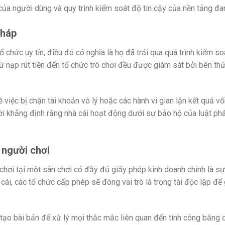
 của người dùng và quy trình kiểm soát độ tin cậy của nền tảng đ
pháp
 chức uy tín, điều đó có nghĩa là họ đã trải qua quá trình kiểm 
từ nạp rút tiền đến tổ chức trò chơi đều được giám sát bởi bên th
về việc bị chặn tài khoản vô lý hoặc các hành vi gian lận kết quả
lời khẳng định rằng nhà cái hoạt động dưới sự bảo hộ của luật phá
 người chơi
hơi tại một sân chơi có đầy đủ giấy phép kinh doanh chính là sự 
 cái, các tổ chức cấp phép sẽ đóng vai trò là trọng tài độc lập đ
ạo bài bản để xử lý mọi thắc mắc liên quan đến tính công bằng c