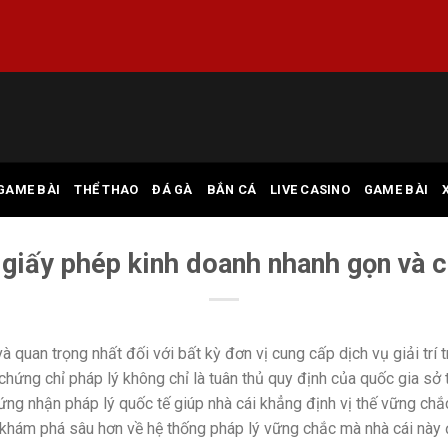
GAME BÀI
THỂ THAO
ĐÁ GÀ
BẮN CÁ
LIVE CASINO
GAME BÀI
 giấy phép kinh doanh nhanh gọn và c
và quan trọng nhất đối với bất kỳ đơn vị cung cấp dịch vụ giải trí 
chứng chỉ pháp lý không chỉ là tuân thủ quy định của quốc gia sở
ứng nhận pháp lý quốc tế giúp nhà cái khẳng định vị thế vững chắ
 khám phá sâu hơn về hệ thống pháp lý vững chắc mà nhà cái này