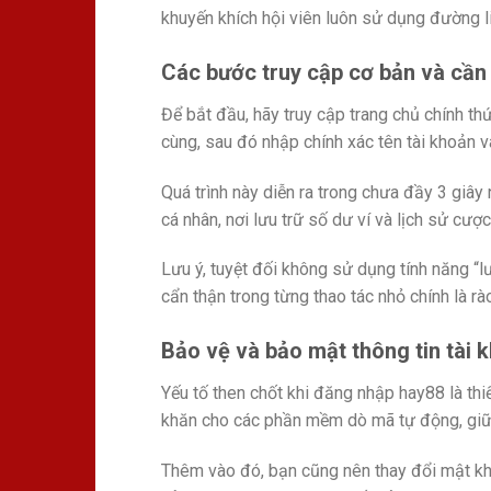
khuyến khích hội viên luôn sử dụng đường l
Các bước truy cập cơ bản và cần 
Để bắt đầu, hãy truy cập trang chủ chính th
cùng, sau đó nhập chính xác tên tài khoản 
Quá trình này diễn ra trong chưa đầy 3 giây
cá nhân, nơi lưu trữ số dư ví và lịch sử cư
Lưu ý, tuyệt đối không sử dụng tính năng “lư
cẩn thận trong từng thao tác nhỏ chính là r
Bảo vệ và bảo mật thông tin tài 
Yếu tố then chốt khi đăng nhập hay88 là thi
khăn cho các phần mềm dò mã tự động, giữ t
Thêm vào đó, bạn cũng nên thay đổi mật kh