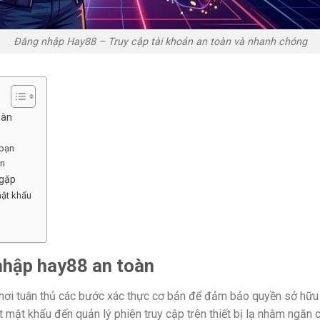
Đăng nhập Hay88 – Truy cập tài khoản an toàn và nhanh chóng
oàn
 bạn
ạn
 gặp
ật khẩu
nhập hay88 an toàn
ơi tuân thủ các bước xác thực cơ bản để đảm bảo quyền sở hữu t
t mật khẩu đến quản lý phiên truy cập trên thiết bị lạ nhằm ngăn 