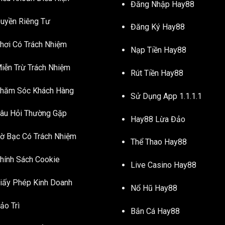
Đăng Nhập Hay88
uyền Riêng Tư
Đăng Ký Hay88
hơi Có Trách Nhiệm
Nạp Tiền Hay88
iễn Trừ Trách Nhiệm
Rút Tiền Hay88
hăm Sóc Khách Hàng
Sử Dụng App 1.1.1.1
âu Hỏi Thường Gặp
Hay88 Lừa Đảo
ờ Bạc Có Trách Nhiệm
Thể Thao Hay88
hính Sách Cookie
Live Casino Hay88
iấy Phép Kinh Doanh
Nổ Hũ Hay88
ảo Trì
Bắn Cá Hay88