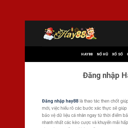
Bỏ
qua
nội
dung
HAY88
NỔ HŨ
XỔ SỐ
Đăng nhập Ha
Đăng nhập hay88
là thao tác then chốt giúp
mới, việc hiểu rõ các bước xác thực sẽ giúp 
bảo vệ dữ liệu cá nhân ngay từ thời điểm bắ
nhanh nhất các kèo cược và khuyến mãi hấp d