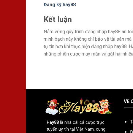
Đăng ký hay88
Kết luận
Nắm vững quy trình đăng nhập hay88 an toàn 
minh bạch này không chỉ bảo vệ tài sản mà c
tự tin hơn khi thực hiện đăng nhập hay88. Hã
những phiên cược may mắn và gặt hái nhiề
VỀ 
T
Hay88
là nhà cái cá cược trực
tuyến uy tín tại Việt Nam, cung
Đ