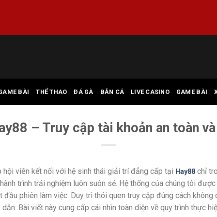
GAME BÀI
THỂ THAO
ĐÁ GÀ
BẮN CÁ
LIVE CASINO
GAME BÀI
y88 – Truy cập tài khoản an toàn v
 hội viên kết nối với hệ sinh thái giải trí đẳng cấp tại
chỉ tr
Hay88
hành trình trải nghiệm luôn suôn sẻ. Hệ thống của chúng tôi được t
t đầu phiên làm việc. Duy trì thói quen truy cập đúng cách không
ẫn. Bài viết này cung cấp cái nhìn toàn diện về quy trình thực h