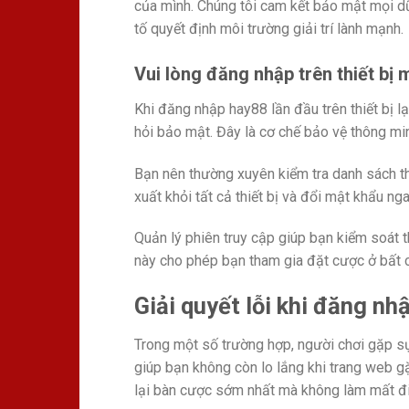
của mình. Chúng tôi cam kết bảo mật mọi dữ 
tố quyết định môi trường giải trí lành mạnh.
Vui lòng đăng nhập trên thiết bị 
Khi đăng nhập hay88 lần đầu trên thiết bị 
hỏi bảo mật. Đây là cơ chế bảo vệ thông mi
Bạn nên thường xuyên kiểm tra danh sách thi
xuất khỏi tất cả thiết bị và đổi mật khẩu ng
Quản lý phiên truy cập giúp bạn kiểm soát th
này cho phép bạn tham gia đặt cược ở bất 
Giải quyết lỗi khi đăng n
Trong một số trường hợp, người chơi gặp s
giúp bạn không còn lo lắng khi trang web gặ
lại bàn cược sớm nhất mà không làm mất đi