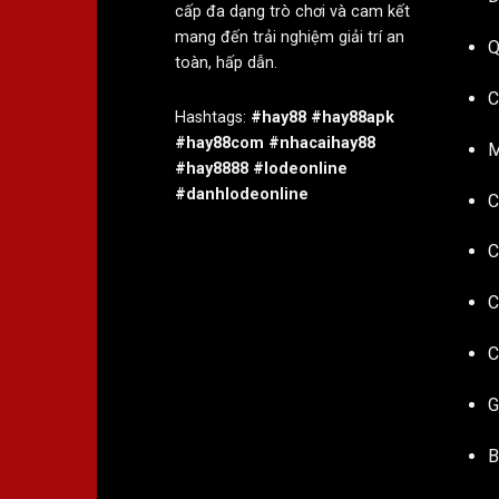
cấp đa dạng trò chơi và cam kết
mang đến trải nghiệm giải trí an
Q
toàn, hấp dẫn.
C
Hashtags:
#hay88 #hay88apk
#hay88com #nhacaihay88
M
#hay8888
#lodeonline
#danhlodeonline
C
C
C
C
G
B