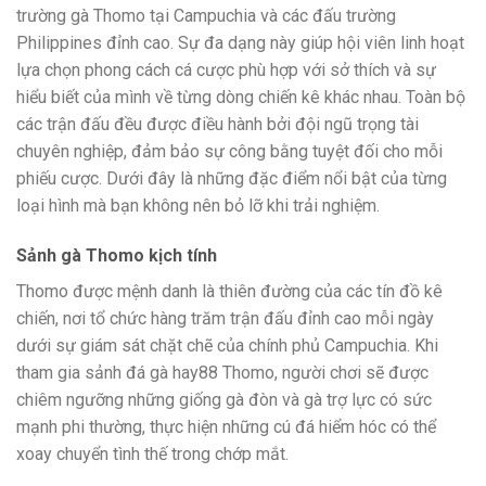
trường gà Thomo tại Campuchia và các đấu trường
Philippines đỉnh cao. Sự đa dạng này giúp hội viên linh hoạt
lựa chọn phong cách cá cược phù hợp với sở thích và sự
hiểu biết của mình về từng dòng chiến kê khác nhau. Toàn bộ
các trận đấu đều được điều hành bởi đội ngũ trọng tài
chuyên nghiệp, đảm bảo sự công bằng tuyệt đối cho mỗi
phiếu cược. Dưới đây là những đặc điểm nổi bật của từng
loại hình mà bạn không nên bỏ lỡ khi trải nghiệm.
Sảnh gà Thomo kịch tính
Thomo được mệnh danh là thiên đường của các tín đồ kê
chiến, nơi tổ chức hàng trăm trận đấu đỉnh cao mỗi ngày
dưới sự giám sát chặt chẽ của chính phủ Campuchia. Khi
tham gia sảnh đá gà hay88 Thomo, người chơi sẽ được
chiêm ngưỡng những giống gà đòn và gà trợ lực có sức
mạnh phi thường, thực hiện những cú đá hiểm hóc có thể
xoay chuyển tình thế trong chớp mắt.