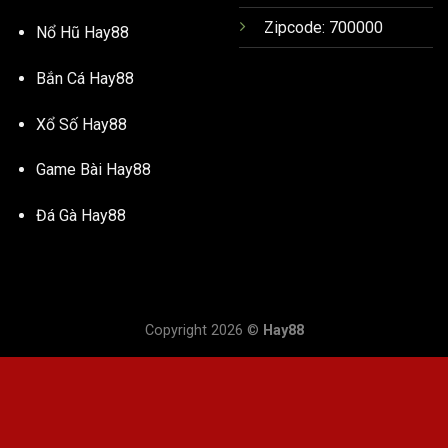
Zipcode: 700000
Nổ Hũ Hay88
Bắn Cá Hay88
Xổ Số Hay88
Game Bài Hay88
Đá Gà Hay88
Copyright 2026 ©
Hay88