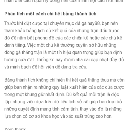
nhân biết cách quản lý dòng tiền của mình một cách tốt nhất.
Phân tích một cách chi tiết bảng thành tích
Trước khi đặt cược tại chuyên mục đá gà hay88, bạn nên
tham khảo bảng lịch sử kết quả của những trận đấu trước
đó để nắm bắt phong độ của các chiến kê hoặc các chủ kê
danh tiếng. Việc một chủ kê thường xuyên sở hữu những
dòng gà thắng trận là một tín hiệu quan trọng giúp bạn định
hướng cửa đặt. Thống kê này được nhà cái cập nhật đầy đủ
và minh bạch để hội viên dễ dàng tra cứu.
Bảng thành tích không chỉ hiển thị kết quả thắng thua mà còn
giúp bạn nhận ra những quy luật xuất hiện của các cửa cược
trong một khung giờ nhất định. Dù kết quả mỗi trận là độc
lập, nhưng việc dựa trên dữ liệu lịch sử sẽ giúp bạn loại bỏ
những quyết định mang tính cảm tính, thay vào đó là những
lựa chọn có cơ sở khoa học và xác suất trúng cao hơn.
Xem thêm: