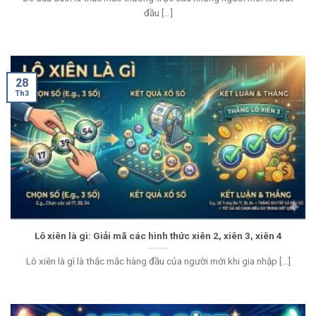
đầu [...]
28
Th3
Lô xiên là gì: Giải mã các hình thức xiên 2, xiên 3, xiên 4
Lô xiên là gì là thắc mắc hàng đầu của người mới khi gia nhập [...]