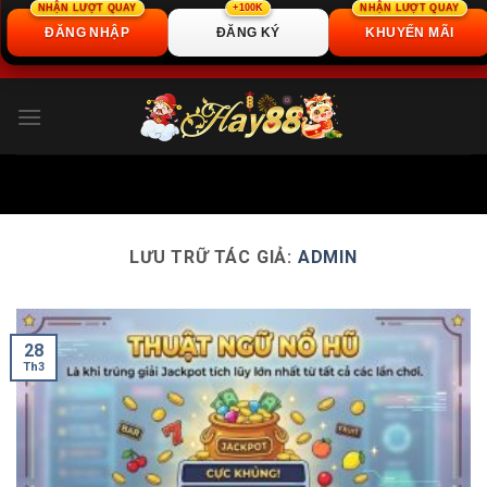
NHẬN LƯỢT QUAY
+100K
NHẬN LƯỢT QUAY
ĐĂNG NHẬP
ĐĂNG KÝ
KHUYẾN MÃI
Bỏ
qua
nội
dung
LƯU TRỮ TÁC GIẢ:
ADMIN
28
Th3