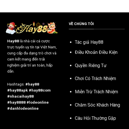
chọn
thức
bộ
xiên
số
2,
may
xiên
mắn
3,
VỀ CHÚNG TÔI
để
xiên
săn
4
giải
Hay88
là nhà cái cá cược
Jackpot
Tác giả Hay88
trực tuyến uy tín tại Việt Nam,
Điều Khoản Điều Kiện
cung cấp đa dạng trò chơi và
cam kết mang đến trải
Quyền Riêng Tư
nghiệm giải trí an toàn, hấp
dẫn.
Chơi Có Trách Nhiệm
Hashtags:
#hay88
#hay88apk #hay88com
Miễn Trừ Trách Nhiệm
#nhacaihay88
#hay8888
#lodeonline
Chăm Sóc Khách Hàng
#danhlodeonline
Câu Hỏi Thường Gặp