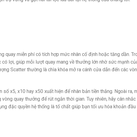
òng quay miễn phí có tích hợp mức nhân cố định hoặc tăng dần. Tr
ắc có lợi, giúp mỗi lượt quay mang về thưởng lớn nhờ sức mạnh củ
tượng Scatter thường là chìa khóa mở ra cánh cửa dẫn đến các vò
 số x5, x10 hay x50 xuất hiện để nhân bản tiền thắng. Ngoài ra, 
g vòng quay thưởng để rút ngắn thời gian. Tuy nhiên, hãy cân nhắc 
dụng đặc quyền hệ thống là tố chất giúp bạn tối ưu hóa khoản đầu