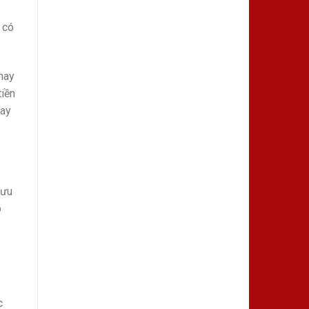
 có
thay
tiền
uay
 ưu
p
c