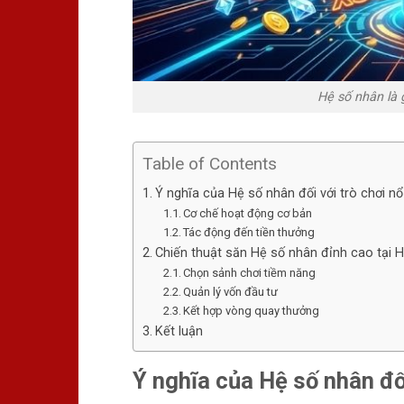
Hệ số nhân là 
Table of Contents
Ý nghĩa của Hệ số nhân đối với trò chơi nổ
Cơ chế hoạt động cơ bản
Tác động đến tiền thưởng
Chiến thuật săn Hệ số nhân đỉnh cao tại 
Chọn sảnh chơi tiềm năng
Quản lý vốn đầu tư
Kết hợp vòng quay thưởng
Kết luận
Ý nghĩa của Hệ số nhân đối