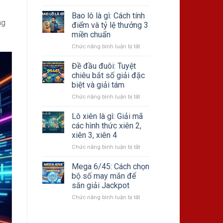
Xổ
Săn
mắt
số
mã
Bao lô là gì: Cách tính
cào:
ng
code
điểm và tỷ lệ thưởng 3
Trải
nhận
miền chuẩn
nghiệm
lượt
ở
Chức năng bình luận bị tắt
trúng
quay
Bao
thưởng
hôm
lô
liền
nay
Đề đầu đuôi: Tuyệt
là
tay,
chiêu bắt số giải đặc
gì:
kết
biệt và giải tám
Cách
quả
ở
Chức năng bình luận bị tắt
tính
tức
Đề
điểm
thì
đầu
và
Lô xiên là gì: Giải mã
đuôi:
tỷ
các hình thức xiên 2,
Tuyệt
lệ
xiên 3, xiên 4
chiêu
thưởng
ở
Chức năng bình luận bị tắt
bắt
3
Lô
số
miền
xiên
giải
chuẩn
Mega 6/45: Cách chọn
là
đặc
bộ số may mắn để
gì:
biệt
săn giải Jackpot
Giải
và
ở
Chức năng bình luận bị tắt
mã
giải
Mega
các
tám
6/45:
hình
Cách
thức