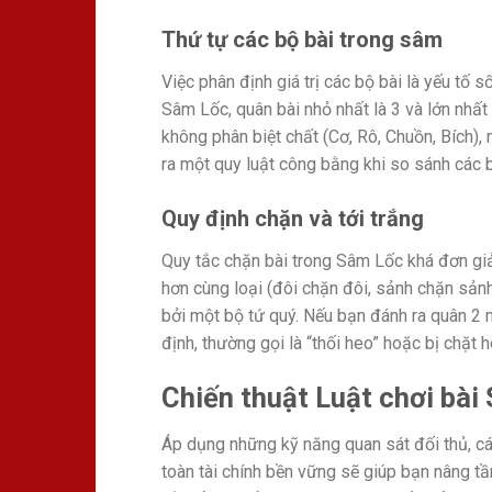
Thứ tự các bộ bài trong sâm
Việc phân định giá trị các bộ bài là yếu tố
Sâm Lốc, quân bài nhỏ nhất là 3 và lớn nhất
không phân biệt chất (Cơ, Rô, Chuồn, Bích), 
ra một quy luật công bằng khi so sánh các b
Quy định chặn và tới trắng
Quy tắc chặn bài trong Sâm Lốc khá đơn gi
hơn cùng loại (đôi chặn đôi, sảnh chặn sảnh
bởi một bộ tứ quý. Nếu bạn đánh ra quân 2 m
định, thường gọi là “thối heo” hoặc bị chặt 
Chiến thuật Luật chơi bài 
Áp dụng những kỹ năng quan sát đối thủ, cá
toàn tài chính bền vững sẽ giúp bạn nâng tầ