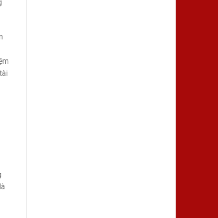
g
n
iệm
tài
g
là