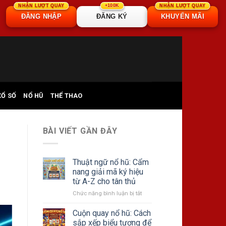
NHẬN LƯỢT QUAY
+100K
NHẬN LƯỢT QUAY
ĐĂNG NHẬP
ĐĂNG KÝ
KHUYẾN MÃI
XỔ SỐ
NỔ HŨ
THỂ THAO
BÀI VIẾT GẦN ĐÂY
Thuật ngữ nổ hũ: Cẩm
nang giải mã ký hiệu
từ A-Z cho tân thủ
ở
Chức năng bình luận bị tắt
Thuật
ngữ
Cuộn quay nổ hũ: Cách
nổ
sắp xếp biểu tượng để