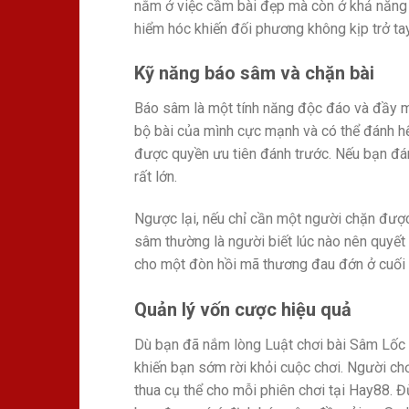
nằm ở việc cầm bài đẹp mà còn ở khả năng 
hiểm hóc khiến đối phương không kịp trở tay
Kỹ năng báo sâm và chặn bài
Báo sâm là một tính năng độc đáo và đầy m
bộ bài của mình cực mạnh và có thể đánh h
được quyền ưu tiên đánh trước. Nếu bạn đánh
rất lớn.
Ngược lại, nếu chỉ cần một người chặn được
sâm thường là người biết lúc nào nên quyết
cho một đòn hồi mã thương đau đớn ở cuối 
Quản lý vốn cược hiệu quả
Dù bạn đã nắm lòng Luật chơi bài Sâm Lốc c
khiến bạn sớm rời khỏi cuộc chơi. Người ch
thua cụ thể cho mỗi phiên chơi tại Hay88. Đ