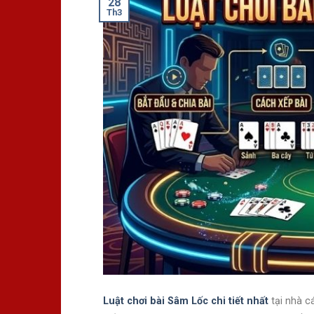
28
Th3
Luật chơi bài Sâm Lốc chi tiết nhất
tại nhà c