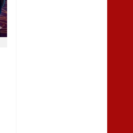
chọn
xiên
bộ
2,
số
xiên
may
3,
mắn
xiên
để
4
săn
giải
Jackpot