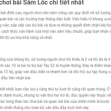
chơi bài Sâm Lốc chi tiết nhất
 bài đỉnh cao, người chơi cần nắm vững các quy định về số lượng
 quân bài và các trường hợp thắng đặc biệt. Việc hiểu rõ khung sư
 việc sắp xếp các bộ bài và đưa ra những quyết định chặn bài h
ích cách thức vận hành của một ván sâm tiêu chuẩn, giúp bạn nhận 
ể tối ưu hóa khả năng về nhất.
g của chúng tôi, số lượng người chơi tối thiểu là 2 và tối đa là 4
h xác 10 lá bài từ bộ bài Tây 52 lá truyền thống. Đây là điểm khá
ia 13 lá), giúp ván đấu diễn ra nhanh hơn và đòi hỏi sự tập trung 
đầu tiên nhận bài.
iết nhất, bạn cần lưu ý rằng thứ tự lượt đi cũng rất quan trọng. Ở
c đánh trước, nhưng từ ván thứ hai trở đi, đặc quyền này thuộc về
vào từng thao tác chia bài và quan sát bài của chính mình là bước
h chiến thắng cho toàn bộ ván đấu đầy kịch tính này.