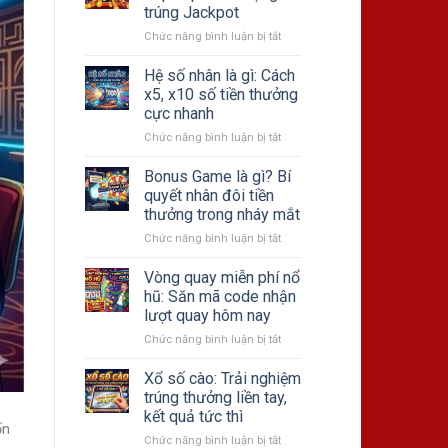
hũ:
trúng Jackpot
Cẩm
ở
Chức năng bình luận bị tắt
nang
Cuộn
giải
quay
mã
Hệ số nhân là gì: Cách
nổ
ký
x5, x10 số tiền thưởng
hũ:
hiệu
cực nhanh
Cách
từ
ở
Chức năng bình luận bị tắt
sắp
A-
Hệ
xếp
Z
số
biểu
cho
Bonus Game là gì? Bí
nhân
tượng
tân
quyết nhân đôi tiền
là
để
thủ
thưởng trong nháy mắt
gì:
trúng
ở
Chức năng bình luận bị tắt
Cách
Jackpot
Bonus
x5,
Game
x10
Vòng quay miễn phí nổ
là
số
hũ: Săn mã code nhận
gì?
tiền
lượt quay hôm nay
Bí
thưởng
ở
Chức năng bình luận bị tắt
quyết
cực
Vòng
nhân
nhanh
quay
đôi
Xổ số cào: Trải nghiệm
miễn
tiền
trúng thưởng liền tay,
phí
thưởng
kết quả tức thì
nổ
trong
ốn
ở
Chức năng bình luận bị tắt
hũ:
nháy