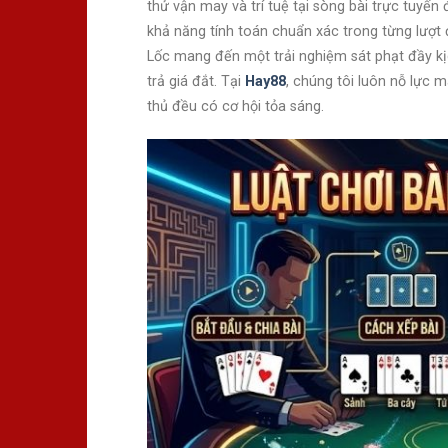
thử vận may và trí tuệ tại sòng bài trực tuyến
khả năng tính toán chuẩn xác trong từng lượt
Lốc mang đến một trải nghiệm sát phạt đầy kịc
trả giá đắt. Tại
Hay88
, chúng tôi luôn nỗ lực 
thủ đều có cơ hội tỏa sáng.