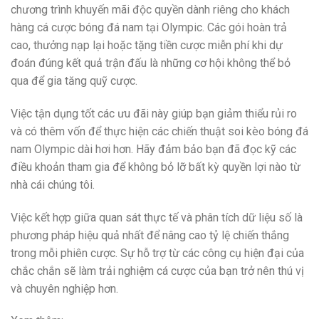
chương trình khuyến mãi độc quyền dành riêng cho khách
hàng cá cược bóng đá nam tại Olympic. Các gói hoàn trả
cao, thưởng nạp lại hoặc tặng tiền cược miễn phí khi dự
đoán đúng kết quả trận đấu là những cơ hội không thể bỏ
qua để gia tăng quỹ cược.
Việc tận dụng tốt các ưu đãi này giúp bạn giảm thiểu rủi ro
và có thêm vốn để thực hiện các chiến thuật soi kèo bóng đá
nam Olympic dài hơi hơn. Hãy đảm bảo bạn đã đọc kỹ các
điều khoản tham gia để không bỏ lỡ bất kỳ quyền lợi nào từ
nhà cái chúng tôi.
Việc kết hợp giữa quan sát thực tế và phân tích dữ liệu số là
phương pháp hiệu quả nhất để nâng cao tỷ lệ chiến thắng
trong mỗi phiên cược. Sự hỗ trợ từ các công cụ hiện đại của
chắc chắn sẽ làm trải nghiệm cá cược của bạn trở nên thú vị
và chuyên nghiệp hơn.