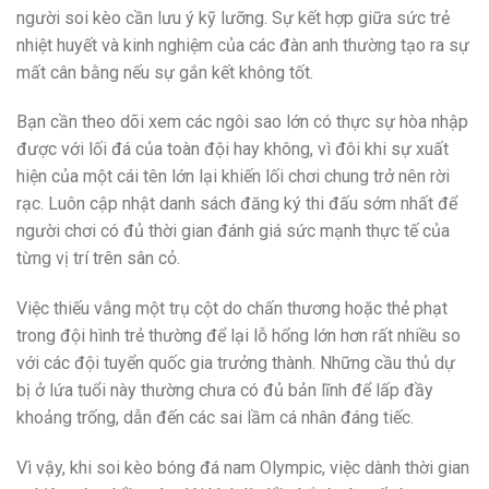
người soi kèo cần lưu ý kỹ lưỡng. Sự kết hợp giữa sức trẻ
nhiệt huyết và kinh nghiệm của các đàn anh thường tạo ra sự
mất cân bằng nếu sự gắn kết không tốt.
Bạn cần theo dõi xem các ngôi sao lớn có thực sự hòa nhập
được với lối đá của toàn đội hay không, vì đôi khi sự xuất
hiện của một cái tên lớn lại khiến lối chơi chung trở nên rời
rạc. Luôn cập nhật danh sách đăng ký thi đấu sớm nhất để
người chơi có đủ thời gian đánh giá sức mạnh thực tế của
từng vị trí trên sân cỏ.
Việc thiếu vắng một trụ cột do chấn thương hoặc thẻ phạt
trong đội hình trẻ thường để lại lỗ hổng lớn hơn rất nhiều so
với các đội tuyển quốc gia trưởng thành. Những cầu thủ dự
bị ở lứa tuổi này thường chưa có đủ bản lĩnh để lấp đầy
khoảng trống, dẫn đến các sai lầm cá nhân đáng tiếc.
Vì vậy, khi soi kèo bóng đá nam Olympic, việc dành thời gian