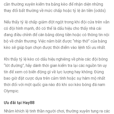
cần thường xuyên kiểm tra bảng kèo để nhận diện những
thay đổi bất thường về mức chấp hoặc tỷ lệ ăn tiền (odds).
Nếu thấy tỷ lệ chấp giảm đột ngột trong khi đội cửa trên vẫn
có đội hình mạnh, đó có thể là dấu hiệu cho thấy nhà cái
đang điều chỉnh để cân bằng dòng tiền hoặc có thông tin nội
bộ về chấn thương. Việc nắm bắt được “nhịp thở” của bảng
kèo sẽ giúp bạn chọn được thời điểm vào lệnh tối ưu nhất.
Khi thấy tỷ lệ kèo có dấu hiệu nghiêng về phía các đội bóng
“lót đường”, hãy dành thời gian kiểm tra lại các nguồn tin uy
tín để xem có biến động gì về lực lượng hay không. Đừng
bao giờ đặt cược dựa trên cảm tính hoặc sự hâm mộ nhất
thời đối với một quốc gia nào đó khi soi kèo bóng đá nam
Olympic.
Ưu đãi tại
Hay88
Nhằm khích lệ tinh thần người chơi, thường xuyên tung ra các