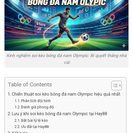
Kinh nghiệm soi kèo bóng đá nam Olympic: Bí quyết thắng nhà
cái
Table of Contents
Chiến thuật soi kèo bóng đá nam Olympic hiệu quả nhất
Phân tích đội hình
Đánh giá phong độ
Lưu ý khi soi kèo bóng đá nam Olympic tại Hay88
Bắt bài tỷ lệ kèo
Ưu đãi tại Hay88