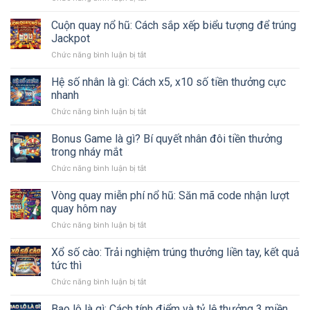
Thuật
ngữ
Cuộn quay nổ hũ: Cách sắp xếp biểu tượng để trúng
nổ
Jackpot
hũ:
ở
Chức năng bình luận bị tắt
Cẩm
Cuộn
nang
quay
Hệ số nhân là gì: Cách x5, x10 số tiền thưởng cực
giải
nổ
mã
nhanh
hũ:
ký
ở
Chức năng bình luận bị tắt
Cách
hiệu
Hệ
sắp
từ
số
Bonus Game là gì? Bí quyết nhân đôi tiền thưởng
xếp
A-
nhân
biểu
trong nháy mắt
Z
là
tượng
cho
ở
Chức năng bình luận bị tắt
gì:
để
tân
Bonus
Cách
trúng
thủ
Game
Vòng quay miễn phí nổ hũ: Săn mã code nhận lượt
x5,
Jackpot
là
x10
quay hôm nay
gì?
số
ở
Chức năng bình luận bị tắt
Bí
tiền
Vòng
quyết
thưởng
quay
Xổ số cào: Trải nghiệm trúng thưởng liền tay, kết quả
nhân
cực
miễn
đôi
tức thì
nhanh
phí
tiền
ở
Chức năng bình luận bị tắt
nổ
thưởng
Xổ
hũ:
trong
số
Bao lô là gì: Cách tính điểm và tỷ lệ thưởng 3 miền
Săn
nháy