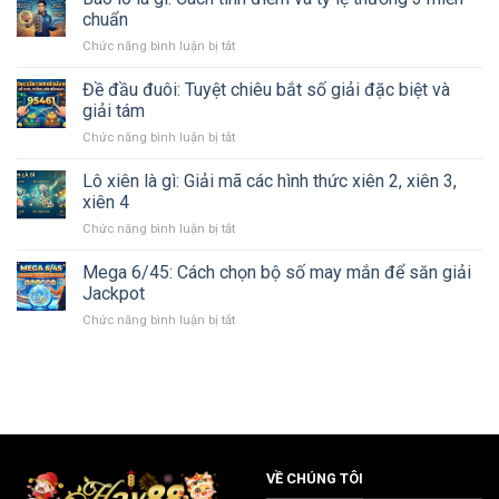
cào:
mã
chuẩn
mắt
Trải
code
ở
Chức năng bình luận bị tắt
nghiệm
nhận
Bao
trúng
lượt
lô
Đề đầu đuôi: Tuyệt chiêu bắt số giải đặc biệt và
thưởng
quay
là
liền
giải tám
hôm
gì:
tay,
nay
ở
Chức năng bình luận bị tắt
Cách
kết
Đề
tính
quả
đầu
Lô xiên là gì: Giải mã các hình thức xiên 2, xiên 3,
điểm
tức
đuôi:
và
xiên 4
thì
Tuyệt
tỷ
ở
Chức năng bình luận bị tắt
chiêu
lệ
Lô
bắt
thưởng
xiên
Mega 6/45: Cách chọn bộ số may mắn để săn giải
số
3
là
giải
Jackpot
miền
gì:
đặc
chuẩn
ở
Chức năng bình luận bị tắt
Giải
biệt
Mega
mã
và
6/45:
các
giải
Cách
hình
tám
chọn
thức
bộ
xiên
số
2,
may
xiên
mắn
3,
VỀ CHÚNG TÔI
để
xiên