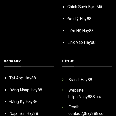
Chính Sách Bảo Mật
Đại Lý Hay88
Liên Hệ Hay88
Link Vào Hay88
DANH MỤC
LIÊN HỆ
Tải App Hay88
Brand:
Hay88
Đăng Nhập Hay88
Website:
https://hay888.co/
Đăng Ký Hay88
Email:
contact@hay888.co
Nạp Tiền Hay88