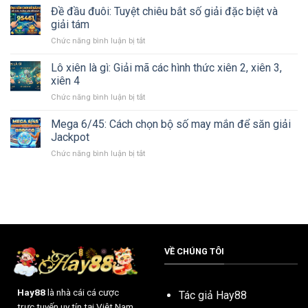
lô
Đề đầu đuôi: Tuyệt chiêu bắt số giải đặc biệt và
thưởng
quay
là
liền
giải tám
hôm
gì:
tay,
nay
ở
Chức năng bình luận bị tắt
Cách
kết
Đề
tính
quả
đầu
Lô xiên là gì: Giải mã các hình thức xiên 2, xiên 3,
điểm
tức
đuôi:
và
xiên 4
thì
Tuyệt
tỷ
ở
Chức năng bình luận bị tắt
chiêu
lệ
Lô
bắt
thưởng
xiên
Mega 6/45: Cách chọn bộ số may mắn để săn giải
số
3
là
giải
Jackpot
miền
gì:
đặc
chuẩn
ở
Chức năng bình luận bị tắt
Giải
biệt
Mega
mã
và
6/45:
các
giải
Cách
hình
tám
chọn
thức
bộ
xiên
số
2,
may
xiên
mắn
3,
VỀ CHÚNG TÔI
để
xiên
săn
4
giải
Hay88
là nhà cái cá cược
Jackpot
Tác giả Hay88
trực tuyến uy tín tại Việt Nam,