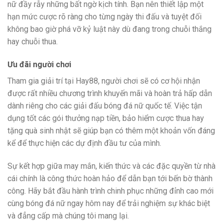
nữ đầy rẫy những bất ngờ kịch tính. Bạn nên thiết lập một
hạn mức cược rõ ràng cho từng ngày thi đấu và tuyệt đối
không bao giờ phá vỡ kỷ luật này dù đang trong chuỗi thắng
hay chuỗi thua.
Ưu đãi người chơi
Tham gia giải trí tại Hay88, người chơi sẽ có cơ hội nhận
được rất nhiều chương trình khuyến mãi và hoàn trả hấp dẫn
dành riêng cho các giải đấu bóng đá nữ quốc tế. Việc tận
dụng tốt các gói thưởng nạp tiền, bảo hiểm cược thua hay
tặng quà sinh nhật sẽ giúp bạn có thêm một khoản vốn đáng
kể để thực hiện các dự định đầu tư của mình.
Sự kết hợp giữa may mắn, kiến thức và các đặc quyền từ nhà
cái chính là công thức hoàn hảo để dẫn bạn tới bến bờ thành
công. Hãy bắt đầu hành trình chinh phục những đỉnh cao mới
cùng bóng đá nữ ngay hôm nay để trải nghiệm sự khác biệt
và đẳng cấp mà chúng tôi mang lại.