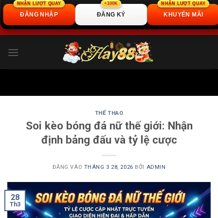
NHẬN LƯỢT QUAY
+100K
NHẬN LƯỢT QUAY
ĐĂNG NHẬP
ĐĂNG KÝ
KHUYẾN MÃI
Bỏ
qua
nội
dung
THỂ THAO
Soi kèo bóng đá nữ thế giới: Nhận
định bảng đấu và tỷ lệ cược
ĐĂNG VÀO
THÁNG 3 28, 2026
BỞI
ADMIN
28
Th3