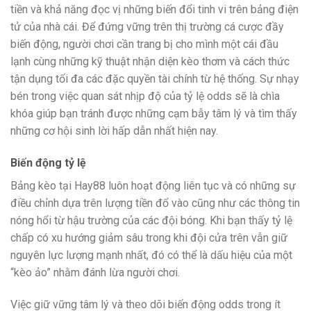
tiền và khả năng đọc vị những biến đổi tinh vi trên bảng điện
tử của nhà cái. Để đứng vững trên thị trường cá cược đầy
biến động, người chơi cần trang bị cho mình một cái đầu
lạnh cùng những kỹ thuật nhận diện kèo thơm và cách thức
tận dụng tối đa các đặc quyền tài chính từ hệ thống. Sự nhạy
bén trong việc quan sát nhịp độ của tỷ lệ odds sẽ là chìa
khóa giúp bạn tránh được những cạm bẫy tâm lý và tìm thấy
những cơ hội sinh lời hấp dẫn nhất hiện nay.
Biến động tỷ lệ
Bảng kèo tại Hay88 luôn hoạt động liên tục và có những sự
điều chỉnh dựa trên lượng tiền đổ vào cũng như các thông tin
nóng hổi từ hậu trường của các đội bóng. Khi bạn thấy tỷ lệ
chấp có xu hướng giảm sâu trong khi đội cửa trên vẫn giữ
nguyên lực lượng mạnh nhất, đó có thể là dấu hiệu của một
“kèo ảo” nhằm đánh lừa người chơi.
Việc giữ vững tâm lý và theo dõi biến động odds trong ít