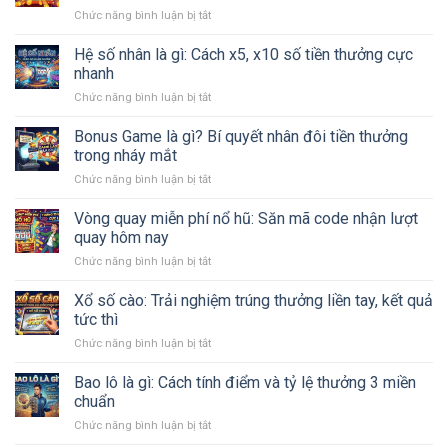
hũ:
ở
Chức năng bình luận bị tắt
Cẩm
Cuộn
nang
quay
Hệ số nhân là gì: Cách x5, x10 số tiền thưởng cực
giải
nổ
mã
nhanh
hũ:
ký
ở
Chức năng bình luận bị tắt
Cách
hiệu
Hệ
sắp
từ
số
Bonus Game là gì? Bí quyết nhân đôi tiền thưởng
xếp
A-
nhân
biểu
trong nháy mắt
Z
là
tượng
cho
ở
Chức năng bình luận bị tắt
gì:
để
tân
Bonus
Cách
trúng
thủ
Game
Vòng quay miễn phí nổ hũ: Săn mã code nhận lượt
x5,
Jackpot
là
x10
quay hôm nay
gì?
số
ở
Chức năng bình luận bị tắt
Bí
tiền
Vòng
quyết
thưởng
quay
Xổ số cào: Trải nghiệm trúng thưởng liền tay, kết quả
nhân
cực
miễn
đôi
tức thì
nhanh
phí
tiền
ở
Chức năng bình luận bị tắt
nổ
thưởng
Xổ
hũ:
trong
số
Bao lô là gì: Cách tính điểm và tỷ lệ thưởng 3 miền
Săn
nháy
cào:
mã
chuẩn
mắt
Trải
code
ở
Chức năng bình luận bị tắt
nghiệm
nhận
Bao
trúng
lượt